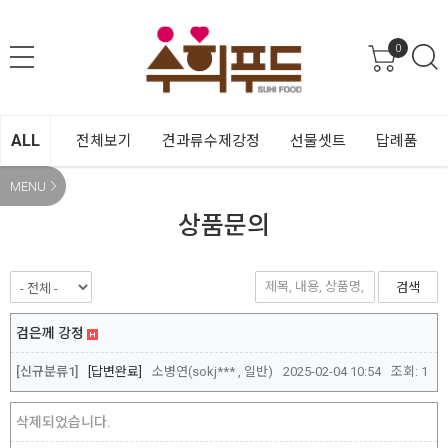
0
ALL
전체보기
견과류수제강정
선물셋트
답례품
MENU
상품문의
검색
검은께 강정
[신규분류1]
답변완료
소병연(sokj*** , 일반)
2025-02-04 10:54
조회:
1
삭제되었습니다.