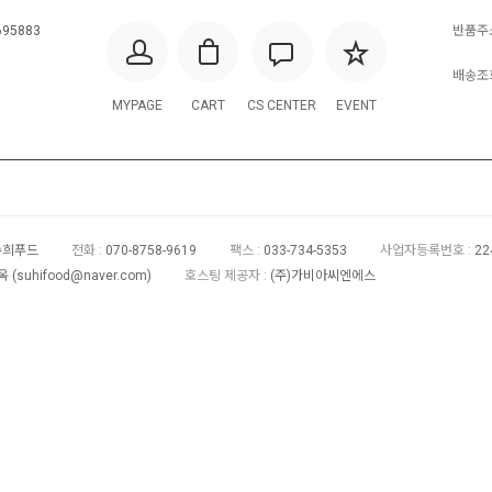
695883
반품주소
배송조회
MYPAGE
CART
CS CENTER
EVENT
 수희푸드
전화 :
070-8758-9619
팩스 :
033-734-5353
사업자등록번호 :
22
 (
suhifood@naver.com
)
호스팅 제공자 :
(주)가비아씨엔에스