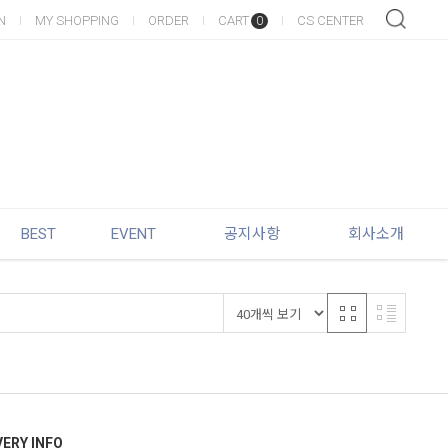
N
MY SHOPPING
ORDER
CART
CS CENTER
0
BEST
EVENT
공지사항
회사소개
VERY INFO