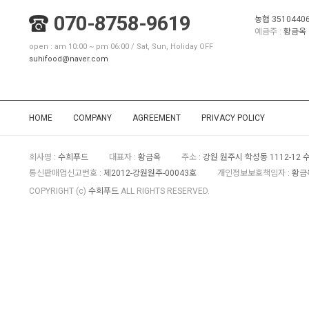
070-8758-9619
농협 3510440
예금주 :
황금옥
open : am 10:00 ~ pm 06:00 / Sat, Sun, Holiday OFF
suhifood@naver.com
HOME
COMPANY
AGREEMENT
PRIVACY POLICY
회사명 :
수희푸드
대표자 :
황금옥
주소 :
강원 원주시 학성동 1112-12
통신판매업신고번호 :
제2012-강원원주-00043호
개인정보보호책임자 :
황금옥
COPYRIGHT (c)
수희푸드
ALL RIGHTS RESERVED.