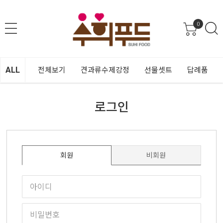
0
ALL
전체보기
견과류수제강정
선물셋트
답례품
로그인
회원
비회원