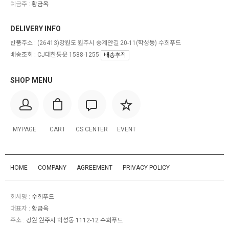
예금주 :
황금옥
DELIVERY INFO
반품주소 :
(26413)강원도 원주시 송계안길 20-11(학성동) 수희푸드
배송조회 : CJ대한통운 1588-1255
배송추적
SHOP MENU
MYPAGE
CART
CS CENTER
EVENT
HOME
COMPANY
AGREEMENT
PRIVACY POLICY
회사명 :
수희푸드
대표자 :
황금옥
주소 :
강원 원주시 학성동 1112-12 수희푸드